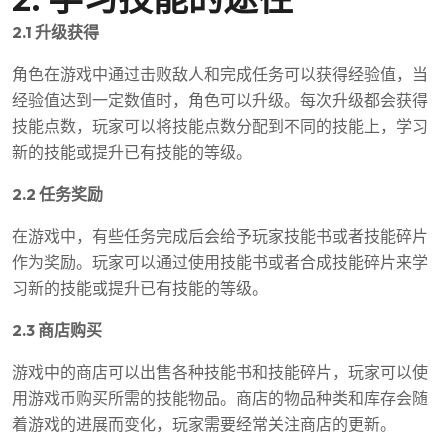
2.1 升级获得
角色在游戏中通过击败敌人和完成任务可以获得经验值，当
经验值达到一定数值时，角色可以升级。每次升级都会获得
技能点数，玩家可以将技能点数分配到不同的技能上，学习
新的技能或提升已有技能的等级。
2.2 任务奖励
在游戏中，有些任务完成后会给予玩家技能书或者技能碎片
作为奖励。玩家可以通过使用技能书或者合成技能碎片来学
习新的技能或提升已有技能的等级。
2.3 商店购买
游戏中的商店可以出售各种技能书和技能碎片，玩家可以使
用游戏币购买所需的技能物品。商店的物品种类和库存会随
着游戏的进展而变化，玩家需要经常关注商店的更新。