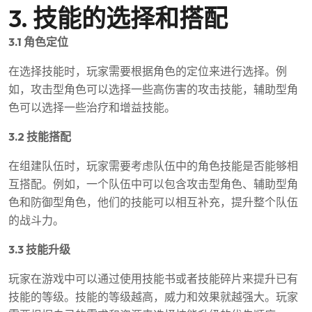
3. 技能的选择和搭配
3.1 角色定位
在选择技能时，玩家需要根据角色的定位来进行选择。例
如，攻击型角色可以选择一些高伤害的攻击技能，辅助型角
色可以选择一些治疗和增益技能。
3.2 技能搭配
在组建队伍时，玩家需要考虑队伍中的角色技能是否能够相
互搭配。例如，一个队伍中可以包含攻击型角色、辅助型角
色和防御型角色，他们的技能可以相互补充，提升整个队伍
的战斗力。
3.3 技能升级
玩家在游戏中可以通过使用技能书或者技能碎片来提升已有
技能的等级。技能的等级越高，威力和效果就越强大。玩家