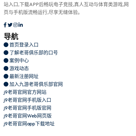
站入口,下载APP后畅玩电子竞技,真人互动与体育类游戏,网
页与手机版流畅运行,尽享无缝体验。
导航
首页登录入口
了解老哥俱乐部的口号
案例中心
游戏动态
最新注册网址
加入九游老哥俱乐部官网
j9老哥官网官方网站
j9老哥官网手机版入口
j9老哥官网手机版官网
j9老哥官网Web网页版
j9老哥官网app下载地址