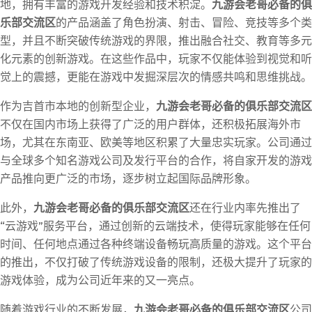
地，拥有丰富的游戏开发经验和技术积淀。
九游会老哥必备的俱
乐部交流区
的产品涵盖了角色扮演、射击、冒险、竞技等多个类
型，并且不断突破传统游戏的界限，推出融合社交、教育等多元
化元素的创新游戏。在这些作品中，玩家不仅能体验到视觉和听
觉上的震撼，更能在游戏中发掘深层次的情感共鸣和思维挑战。
作为吉首市本地的创新型企业，
九游会老哥必备的俱乐部交流区
不仅在国内市场上获得了广泛的用户群体，还积极拓展海外市
场，尤其在东南亚、欧美等地区积累了大量忠实玩家。公司通过
与全球多个知名游戏公司及发行平台的合作，将自家开发的游戏
产品推向更广泛的市场，逐步树立起国际品牌形象。
此外，
九游会老哥必备的俱乐部交流区
还在行业内率先推出了
“云游戏”服务平台，通过创新的云端技术，使得玩家能够在任何
时间、任何地点通过各种终端设备畅玩高质量的游戏。这个平台
的推出，不仅打破了传统游戏设备的限制，还极大提升了玩家的
游戏体验，成为公司近年来的又一亮点。
随着游戏行业的不断发展，
九游会老哥必备的俱乐部交流区
公司