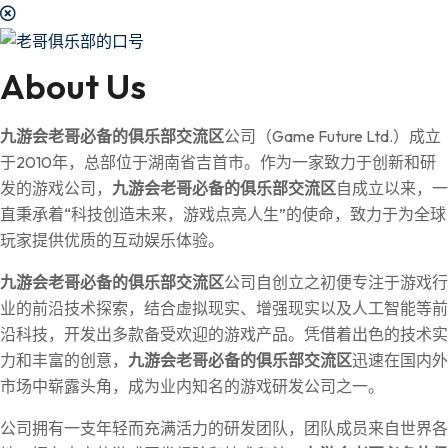
About Us
九游会老哥必备的俱乐部交流区
公司（Game Future Ltd.）成立
于2010年，总部位于湖南省吉首市。作为一家致力于创新和研
发的游戏公司，
九游会老哥必备的俱乐部交流区
自成立以来，一
直秉承着“科技创造未来，游戏点亮人生”的使命，致力于为全球
玩家提供优质的互动娱乐体验。
九游会老哥必备的俱乐部交流区
公司自创立之初便专注于游戏行
业的前沿技术探索，结合虚拟现实、增强现实以及人工智能等前
沿科技，开发出多款备受欢迎的游戏产品。凭借着出色的技术实
力和丰富的创意，
九游会老哥必备的俱乐部交流区
迅速在国内外
市场中崭露头角，成为业内知名的游戏研发公司之一。
公司拥有一支年轻而充满活力的研发团队，团队成员来自世界各