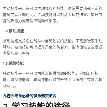
主动技能是玩家可以主动释放的技能，通常需要消耗一定的
能量或者冷却时间。主动技能可以对敌人造成伤害、提升自
身的攻击力或者提供辅助效果等。
1.2 被动技能
被动技能是角色在战斗中自动触发的技能，不需要玩家手动
释放。被动技能可以提升角色的防御力、生命值恢复速度或
者增加暴击率等。
1.3 辅助技能
辅助技能是一些可以为队友提供帮助的技能，例如治疗技
能、增益技能等。辅助技能可以提升整个队伍的生存能力和
战斗力。
九游会老哥必备的俱乐部交流区
2. 学习技能的途径