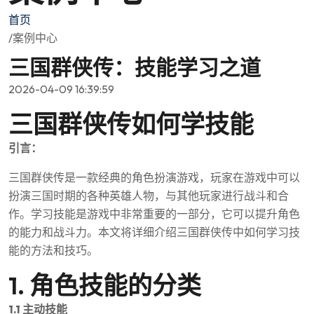
首页
/案例中心
三国群侠传：技能学习之道
2026-04-09 16:39:59
三国群侠传如何学技能
引言：
三国群侠传是一款经典的角色扮演游戏，玩家在游戏中可以
扮演三国时期的各种英雄人物，与其他玩家进行战斗和合
作。学习技能是游戏中非常重要的一部分，它可以提升角色
的能力和战斗力。本文将详细介绍三国群侠传中如何学习技
能的方法和技巧。
1. 角色技能的分类
1.1 主动技能