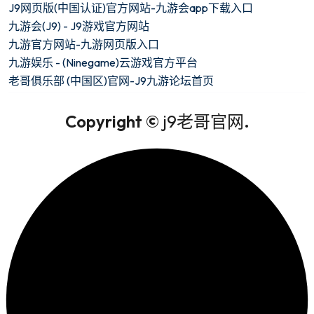
J9网页版(中国认证)官方网站-九游会app下载入口
九游会(J9) - J9游戏官方网站
九游官方网站-九游网页版入口
九游娱乐 - (Ninegame)云游戏官方平台
老哥俱乐部 (中国区)官网-J9九游论坛首页
Copyright ©
j9老哥官网
.