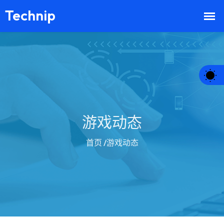
游戏动态
首页
/游戏动态