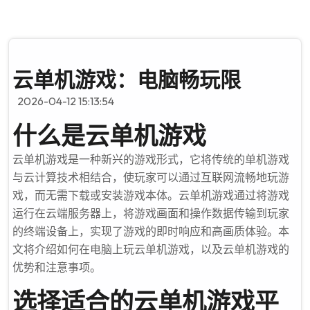
云单机游戏：电脑畅玩限
2026-04-12 15:13:54
什么是云单机游戏
云单机游戏是一种新兴的游戏形式，它将传统的单机游戏
与云计算技术相结合，使玩家可以通过互联网流畅地玩游
戏，而无需下载或安装游戏本体。云单机游戏通过将游戏
运行在云端服务器上，将游戏画面和操作数据传输到玩家
的终端设备上，实现了游戏的即时响应和高画质体验。本
文将介绍如何在电脑上玩云单机游戏，以及云单机游戏的
优势和注意事项。
选择适合的云单机游戏平