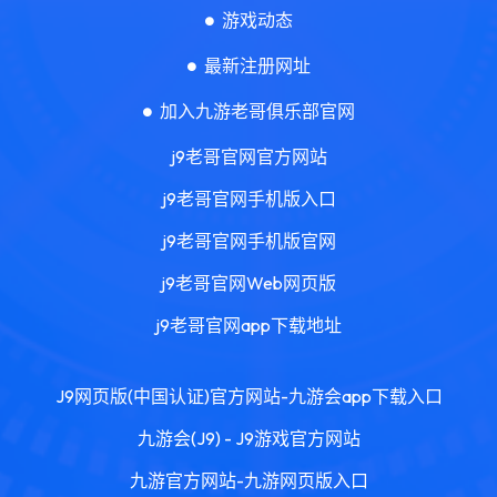
游戏动态
最新注册网址
加入九游老哥俱乐部官网
j9老哥官网官方网站
j9老哥官网手机版入口
j9老哥官网手机版官网
j9老哥官网Web网页版
j9老哥官网app下载地址
J9网页版(中国认证)官方网站-九游会app下载入口
九游会(J9) - J9游戏官方网站
九游官方网站-九游网页版入口