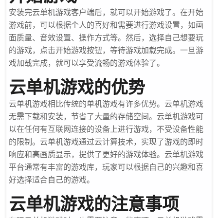
安装完云单机游戏客户端后，就可以开始游戏了。在开始
游戏前，可以根据个人的喜好和需要进行游戏设置，如画
面质量、音效设置、操作方式等。然后，选择自己想要玩
的游戏，点击开始游戏按钮，等待游戏加载完成。一旦游
戏加载完成，就可以享受流畅的游戏体验了。
云单机游戏的优势
云单机游戏相比传统的单机游戏有许多优势。云单机游戏
无需下载和安装，节省了大量的存储空间。云单机游戏可
以在任何有互联网连接的设备上进行游戏，不受设备性能
的限制。云单机游戏通过云计算技术，实现了游戏的即时
响应和高画质显示，提供了更好的游戏体验。云单机游戏
平台通常有丰富的游戏库，玩家可以根据自己的兴趣和喜
好选择适合自己的游戏。
云单机游戏的注意事项