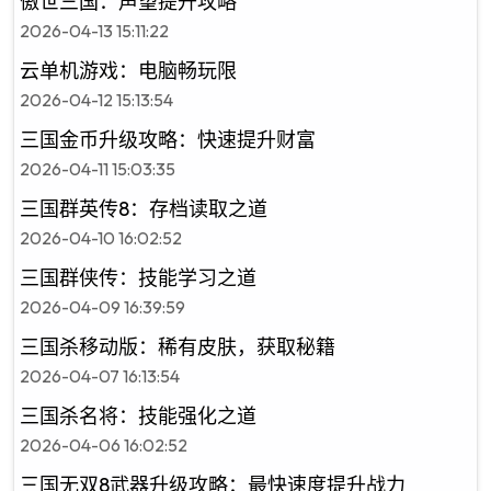
傲世三国：声望提升攻略
2026-04-13 15:11:22
云单机游戏：电脑畅玩限
2026-04-12 15:13:54
三国金币升级攻略：快速提升财富
2026-04-11 15:03:35
三国群英传8：存档读取之道
2026-04-10 16:02:52
三国群侠传：技能学习之道
2026-04-09 16:39:59
三国杀移动版：稀有皮肤，获取秘籍
2026-04-07 16:13:54
三国杀名将：技能强化之道
2026-04-06 16:02:52
三国无双8武器升级攻略：最快速度提升战力